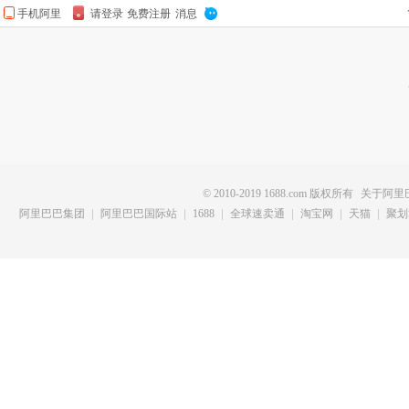
© 2010-2019 1688.com 版权所有
关于阿里
阿里巴巴集团
阿里巴巴国际站
1688
全球速卖通
淘宝网
天猫
聚划